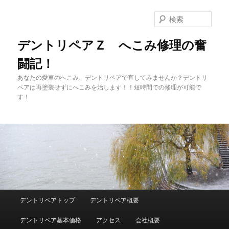
メ
サ
イ
ブ
検
ン
コ
索
コ
ン
デントリペアＺ へこみ修理の奮
ン
テ
闘記！
テ
ン
ン
ツ
あなたの愛車のへこみ、デントリペアで直してみませんか？デントリ
ツ
へ
ペアは再塗装せずにへこみを治します！！短時間での修理が可能で
へ
移
す！
移
動
動
メ
デントリペアトップ
デントリペア概要
イ
ン
デントリペア基本価格
アクセス
会社概要
メ