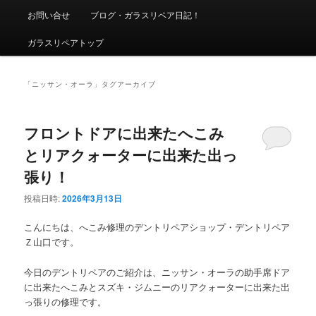
ニ
お問い合せ
ブログ・ガラスリペア日記！
ュ
ー
ガラスリペアトップ
「
ニッサン・オーラ
」タグアーカイブ
フロントドアに出来たへこみ
とリアクォーターに出来た出っ
張り！
投稿日時:
2026年3月13日
こんにちは、へこみ修理のデントリペアショップ・デントリペア
Ｚ山口です。
今日のデントリペアのご紹介は、ニッサン・オーラの助手席ドア
に出来たへこみとスズキ・ジムニーのリアクォーターに出来た出
っ張りの修理です。