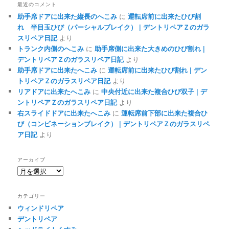
最近のコメント
助手席ドアに出来た縦長のへこみ
に
運転席前に出来たひび割
れ 半目玉ひび（パーシャルブレイク） | デントリペアＺのガラ
スリペア日記
より
トランク内側のへこみ
に
助手席側に出来た大きめのひび割れ |
デントリペアＺのガラスリペア日記
より
助手席ドアに出来たへこみ
に
運転席前に出来たひび割れ | デン
トリペアＺのガラスリペア日記
より
リアドアに出来たへこみ
に
中央付近に出来た複合ひび双子 | デ
ントリペアＺのガラスリペア日記
より
右スライドドアに出来たへこみ
に
運転席前下部に出来た複合ひ
び（コンビネーションブレイク） | デントリペアＺのガラスリペ
ア日記
より
アーカイブ
ア
ー
カ
カテゴリー
イ
ウィンドリペア
ブ
デントリペア