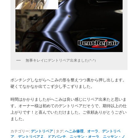
無事キレイにデントリペア出来ました(^-^)
ポンチングしながらへこみの形を整えつつ裏から押し出します。
硬くてなかなか出てこず少し手こずりました。
時間はかかりましたがへこみは良い感じにリペア出来たと思いま
す。オーナー様は初めてのデントリペアだそうで、期待以上の仕
上がりです！と喜んでいただけました。ご依頼ありがとうござい
ました。
カテゴリー:
デントリペア
|
タグ:
へこみ修理
、
オーラ
、
デントリペ
ア
、
デントリペアＺ
、
ドアパンチ
、
ニッサン・オーラ
、
ニッサン・ノ