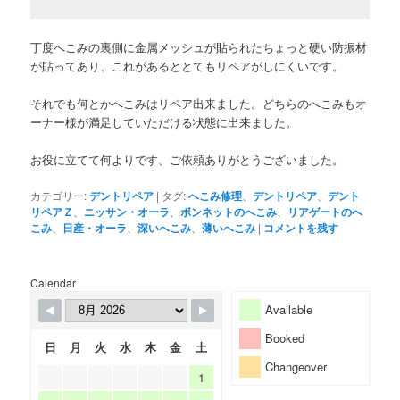
丁度へこみの裏側に金属メッシュが貼られたちょっと硬い防振材
が貼ってあり、これがあるととてもリペアがしにくいです。
それでも何とかへこみはリペア出来ました。どちらのへこみもオ
ーナー様が満足していただける状態に出来ました。
お役に立てて何よりです、ご依頼ありがとうございました。
カテゴリー:
デントリペア
|
タグ:
へこみ修理
、
デントリペア
、
デント
リペアＺ
、
ニッサン・オーラ
、
ボンネットのへこみ
、
リアゲートのへ
こみ
、
日産・オーラ
、
深いへこみ
、
薄いへこみ
|
コメントを残す
Calendar
Available
Booked
日
月
火
水
木
金
土
Changeover
1