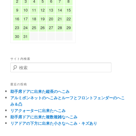
2
3
4
5
6
7
8
9
10
11
12
13
14
15
16
17
18
19
20
21
22
23
24
25
26
27
28
29
30
31
サイト内検索
検
索
最近の投稿
助手席ドアに出来た縦長のへこみ
アルミボンネットのへこみとルーフとフロントフェンダーのへこ
み＆凸
リアクォーターに出来たへこみ
助手席ドアに出来た複数複雑なへこみ
リアドアの下方に出来た小さなへこみ・キズあり