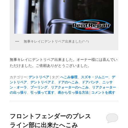
無事キレイにデントリペア出来ました(^-^)
無事キレイにデントリペア出来ました。オーナー様には喜んでい
ただけました。ご依頼ありがとうございました。
カテゴリー:
デントリペア
|
タグ:
へこみ修理
、
スズキ・ジムニー
、
デ
ントリペア
、
デントリペアＺ
、
ドアのへこみ
、
ドアパンチ
、
ニッサ
ン・オーラ
、
プーリング
、
リアクォーターのへこみ
、
リアクォーター
の出っ張り
、
引っ張って直す
、
表から引っ張る方法
|
コメントを残す
フロントフェンダーのプレス
ライン部に出来たへこみ