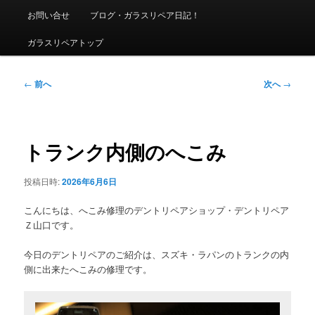
ニ
お問い合せ
ブログ・ガラスリペア日記！
ュ
ー
ガラスリペアトップ
投
←
前へ
次へ
→
稿
ナ
ビ
ゲ
トランク内側のへこみ
ー
シ
投稿日時:
2026年6月6日
ョ
ン
こんにちは、へこみ修理のデントリペアショップ・デントリペア
Ｚ山口です。
今日のデントリペアのご紹介は、スズキ・ラパンのトランクの内
側に出来たへこみの修理です。