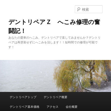
メ
イ
検
ン
索
コ
デントリペアＺ へこみ修理の奮
ン
闘記！
テ
ン
あなたの愛車のへこみ、デントリペアで直してみませんか？デントリ
ツ
ペアは再塗装せずにへこみを治します！！短時間での修理が可能で
へ
す！
移
動
メ
デントリペアトップ
デントリペア概要
イ
ン
デントリペア基本価格
アクセス
会社概要
メ