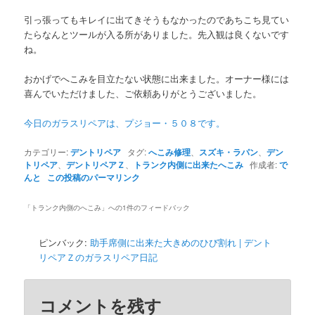
引っ張ってもキレイに出てきそうもなかったのであちこち見てい
たらなんとツールが入る所がありました。先入観は良くないです
ね。
おかげでへこみを目立たない状態に出来ました。オーナー様には
喜んでいただけました、ご依頼ありがとうございました。
今日のガラスリペアは、プジョー・５０８です。
カテゴリー:
デントリペア
タグ:
へこみ修理
、
スズキ・ラパン
、
デン
トリペア
、
デントリペアＺ
、
トランク内側に出来たへこみ
作成者:
で
んと
この投稿のパーマリンク
「
トランク内側のへこみ
」への1件のフィードバック
ピンバック:
助手席側に出来た大きめのひび割れ | デント
リペアＺのガラスリペア日記
コメントを残す