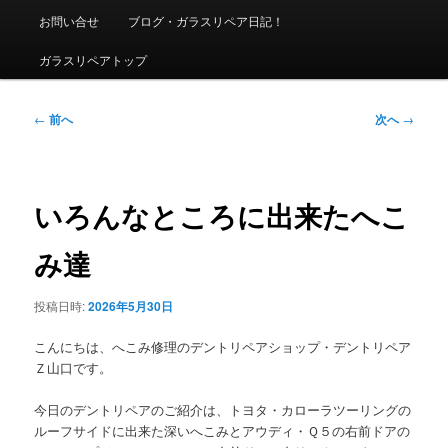
ニ
お問い合せ
ブログ・ガラスリペア日記！
ュ
ー
ガラスリペアトップ
投
←
前へ
次へ
→
稿
ナ
ビ
ゲ
いろんなところに出来たへこ
ー
シ
み達
ョ
ン
投稿日時:
2026年5月30日
こんにちは、へこみ修理のデントリペアショップ・デントリペア
Ｚ山口です。
今日のデントリペアのご紹介は、トヨタ・カローラツーリングの
ルーフサイドに出来た深いへこみとアウディ・Ｑ５の右前ドアの