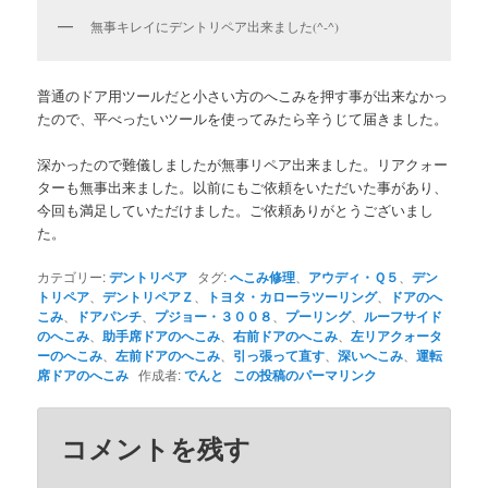
無事キレイにデントリペア出来ました(^-^)
普通のドア用ツールだと小さい方のへこみを押す事が出来なかっ
たので、平べったいツールを使ってみたら辛うじて届きました。
深かったので難儀しましたが無事リペア出来ました。リアクォー
ターも無事出来ました。以前にもご依頼をいただいた事があり、
今回も満足していただけました。ご依頼ありがとうございまし
た。
カテゴリー:
デントリペア
タグ:
へこみ修理
、
アウディ・Ｑ５
、
デン
トリペア
、
デントリペアＺ
、
トヨタ・カローラツーリング
、
ドアのへ
こみ
、
ドアパンチ
、
プジョー・３００８
、
プーリング
、
ルーフサイド
のへこみ
、
助手席ドアのへこみ
、
右前ドアのへこみ
、
左リアクォータ
ーのへこみ
、
左前ドアのへこみ
、
引っ張って直す
、
深いへこみ
、
運転
席ドアのへこみ
作成者:
でんと
この投稿のパーマリンク
コメントを残す