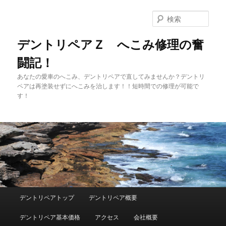
メ
イ
検
ン
索
コ
デントリペアＺ へこみ修理の奮
ン
闘記！
テ
ン
あなたの愛車のへこみ、デントリペアで直してみませんか？デントリ
ツ
ペアは再塗装せずにへこみを治します！！短時間での修理が可能で
へ
す！
移
動
メ
デントリペアトップ
デントリペア概要
イ
ン
デントリペア基本価格
アクセス
会社概要
メ