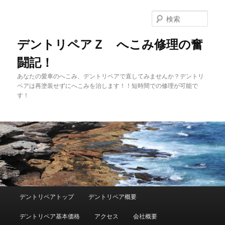
メ
イ
検
ン
索
コ
デントリペアＺ へこみ修理の奮
ン
闘記！
テ
ン
あなたの愛車のへこみ、デントリペアで直してみませんか？デントリ
ツ
ペアは再塗装せずにへこみを治します！！短時間での修理が可能で
へ
す！
移
動
メ
デントリペアトップ
デントリペア概要
イ
ン
デントリペア基本価格
アクセス
会社概要
メ