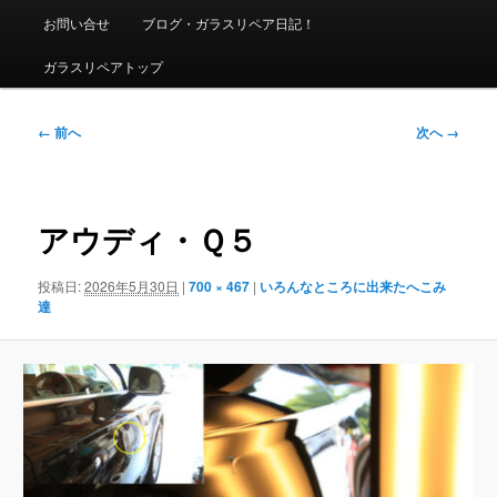
ニ
お問い合せ
ブログ・ガラスリペア日記！
ュ
ー
ガラスリペアトップ
画
← 前へ
次へ →
像
ナ
ビ
ゲ
アウディ・Ｑ５
ー
シ
投稿日:
2026年5月30日
|
700 × 467
|
いろんなところに出来たへこみ
ョ
達
ン