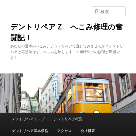
メ
イ
検
ン
索
コ
デントリペアＺ へこみ修理の奮
ン
闘記！
テ
ン
あなたの愛車のへこみ、デントリペアで直してみませんか？デントリ
ツ
ペアは再塗装せずにへこみを治します！！短時間での修理が可能で
へ
す！
移
動
メ
デントリペアトップ
デントリペア概要
イ
ン
デントリペア基本価格
アクセス
会社概要
メ