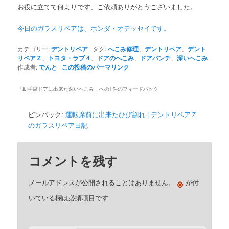
お役に立てて何よりです、ご依頼ありがとうございました。
今日のガラスリペアは、ホンダ・オデッセイです。
カテゴリー:
デントリペア
タグ:
へこみ修理
、
デントリペア
、
デント
リペアＺ
、
トヨタ・ラブ４
、
ドアのへこみ
、
ドアパンチ
、
深いへこみ
作成者:
でんと
この投稿のパーマリンク
「
助手席ドアに出来た深いへこみ
」への1件のフィードバック
ピンバック:
運転席前に出来たひび割れ | デントリペアＺ
のガラスリペア日記
コメントを残す
※
メールアドレスが公開されることはありません。
が付
いている欄は必須項目です