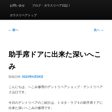
ニ
お問い合せ
ブログ・ガラスリペア日記！
ュ
ー
ガラスリペアトップ
投
←
前へ
次へ
→
稿
ナ
ビ
ゲ
助手席ドアに出来た深いへこ
ー
シ
み
ョ
ン
投稿日時:
2022年4月29日
こんにちは、へこみ修理のデントリペアショップ・デントリペア
Ｚ山口です。
今日のデントリペアのご紹介は、トヨタ・ラブ４の助手席ドアに
出来た深いへこみの修理です。