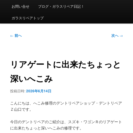
ニ
お問い合せ
ブログ・ガラスリペア日記！
ュ
ー
ガラスリペアトップ
投
←
前へ
次へ
→
稿
ナ
ビ
ゲ
リアゲートに出来たちょっと
ー
シ
深いへこみ
ョ
ン
投稿日時:
2026年6月14日
こんにちは、へこみ修理のデントリペアショップ・デントリペア
Ｚ山口です。
今日のデントリペアのご紹介は、スズキ・ワゴンＲのリアゲート
に出来たちょっと深いへこみの修理です。