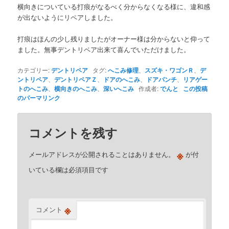
横向きについている打痕がなるべく分からなくなる様に、違和感
が出ないようにリペアしました。
打痕はほんの少し残りましたがオーナー様は分からないと仰って
ました。無事デントリペア出来て喜んでいただけました。
カテゴリー:
デントリペア
タグ:
へこみ修理
、
スズキ・ワゴンＲ
、
デ
ントリペア
、
デントリペアＺ
、
ドアのへこみ
、
ドアパンチ
、
リアゲー
トのへこみ
、
横向きのへこみ
、
深いへこみ
作成者:
でんと
この投稿
のパーマリンク
コメントを残す
※
メールアドレスが公開されることはありません。
が付
いている欄は必須項目です
※
コメント