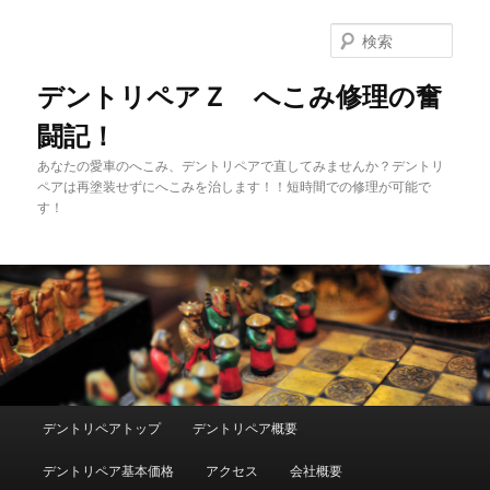
メ
イ
検
ン
索
コ
デントリペアＺ へこみ修理の奮
ン
闘記！
テ
ン
あなたの愛車のへこみ、デントリペアで直してみませんか？デントリ
ツ
ペアは再塗装せずにへこみを治します！！短時間での修理が可能で
へ
す！
移
動
メ
デントリペアトップ
デントリペア概要
イ
ン
デントリペア基本価格
アクセス
会社概要
メ