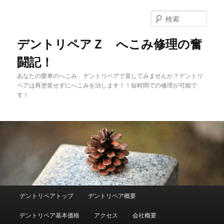
メ
イ
検
ン
索
コ
デントリペアＺ へこみ修理の奮
ン
闘記！
テ
ン
あなたの愛車のへこみ、デントリペアで直してみませんか？デントリ
ツ
ペアは再塗装せずにへこみを治します！！短時間での修理が可能で
へ
す！
移
動
メ
デントリペアトップ
デントリペア概要
イ
ン
デントリペア基本価格
アクセス
会社概要
メ