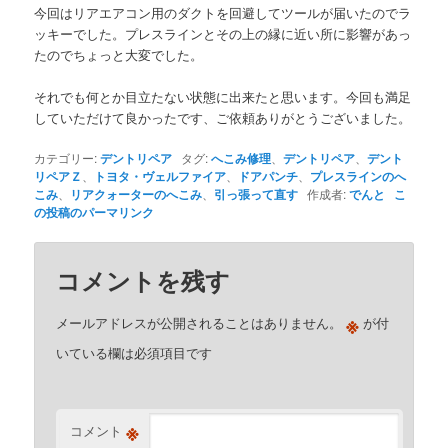
今回はリアエアコン用のダクトを回避してツールが届いたのでラ
ッキーでした。プレスラインとその上の縁に近い所に影響があっ
たのでちょっと大変でした。
それでも何とか目立たない状態に出来たと思います。今回も満足
していただけて良かったです、ご依頼ありがとうございました。
カテゴリー:
デントリペア
タグ:
へこみ修理
、
デントリペア
、
デント
リペアＺ
、
トヨタ・ヴェルファイア
、
ドアパンチ
、
プレスラインのへ
こみ
、
リアクォーターのへこみ
、
引っ張って直す
作成者:
でんと
こ
の投稿のパーマリンク
コメントを残す
※
メールアドレスが公開されることはありません。
が付
いている欄は必須項目です
※
コメント