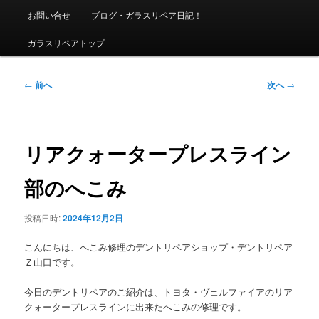
ニ
お問い合せ
ブログ・ガラスリペア日記！
ュ
ー
ガラスリペアトップ
投
←
前へ
次へ
→
稿
ナ
ビ
ゲ
リアクォータープレスライン
ー
シ
部のへこみ
ョ
ン
投稿日時:
2024年12月2日
こんにちは、へこみ修理のデントリペアショップ・デントリペア
Ｚ山口です。
今日のデントリペアのご紹介は、トヨタ・ヴェルファイアのリア
クォータープレスラインに出来たへこみの修理です。