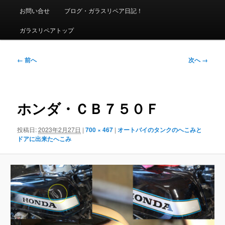
ニ
お問い合せ
ブログ・ガラスリペア日記！
ュ
ー
ガラスリペアトップ
画
← 前へ
次へ →
像
ナ
ビ
ゲ
ホンダ・ＣＢ７５０Ｆ
ー
シ
投稿日:
2023年2月27日
|
700 × 467
|
オートバイのタンクのへこみと
ョ
ドアに出来たへこみ
ン