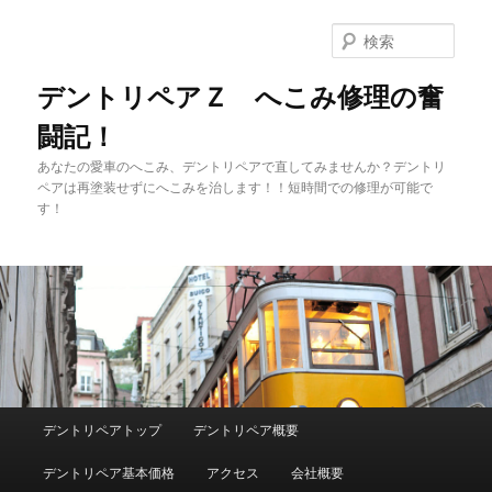
メ
イ
検
ン
索
コ
デントリペアＺ へこみ修理の奮
ン
闘記！
テ
ン
あなたの愛車のへこみ、デントリペアで直してみませんか？デントリ
ツ
ペアは再塗装せずにへこみを治します！！短時間での修理が可能で
へ
す！
移
動
メ
デントリペアトップ
デントリペア概要
イ
ン
デントリペア基本価格
アクセス
会社概要
メ