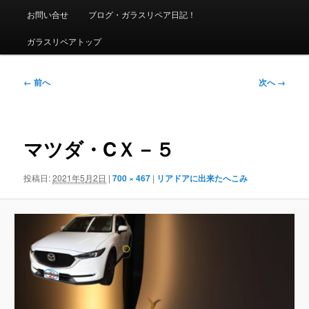
ニ
お問い合せ
ブログ・ガラスリペア日記！
ュ
ー
ガラスリペアトップ
画
← 前へ
次へ →
像
ナ
ビ
ゲ
マツダ・CＸ－５
ー
シ
投稿日:
2021年5月2日
|
700 × 467
|
リアドアに出来たへこみ
ョ
ン