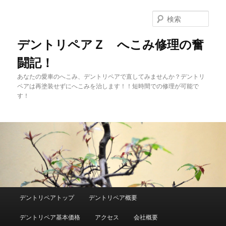
メ
イ
検
ン
索
コ
デントリペアＺ へこみ修理の奮
ン
闘記！
テ
ン
あなたの愛車のへこみ、デントリペアで直してみませんか？デントリ
ツ
ペアは再塗装せずにへこみを治します！！短時間での修理が可能で
へ
す！
移
動
メ
デントリペアトップ
デントリペア概要
イ
ン
デントリペア基本価格
アクセス
会社概要
メ