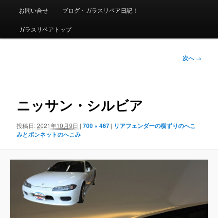
ニ
お問い合せ
ブログ・ガラスリペア日記！
ュ
ー
ガラスリペアトップ
画
次へ →
像
ナ
ビ
ゲ
ニッサン・シルビア
ー
シ
投稿日:
2021年10月9日
|
700 × 467
|
リアフェンダーの横ずりのへこ
ョ
みとボンネットのへこみ
ン