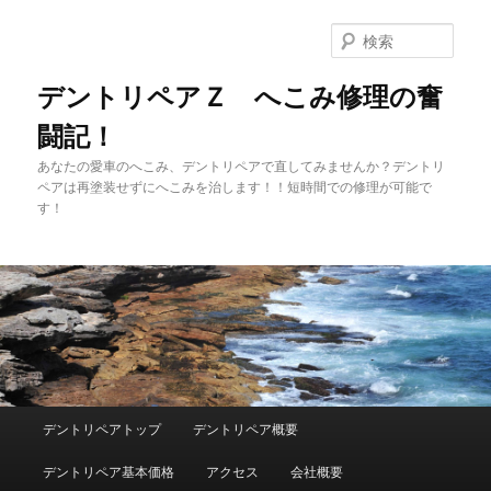
メ
イ
検
ン
索
コ
デントリペアＺ へこみ修理の奮
ン
闘記！
テ
ン
あなたの愛車のへこみ、デントリペアで直してみませんか？デントリ
ツ
ペアは再塗装せずにへこみを治します！！短時間での修理が可能で
へ
す！
移
動
メ
デントリペアトップ
デントリペア概要
イ
ン
デントリペア基本価格
アクセス
会社概要
メ