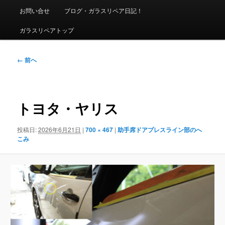
ニ
お問い合せ
ブログ・ガラスリペア日記！
ュ
ー
ガラスリペアトップ
画
← 前へ
像
ナ
ビ
ゲ
トヨタ・ヤリス
ー
シ
投稿日:
2026年6月21日
|
700 × 467
|
助手席ドアプレスライン部のへ
ョ
こみ
ン