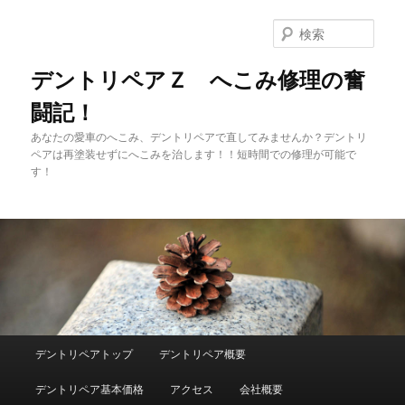
メ
イ
検
ン
索
コ
デントリペアＺ へこみ修理の奮
ン
闘記！
テ
ン
あなたの愛車のへこみ、デントリペアで直してみませんか？デントリ
ツ
ペアは再塗装せずにへこみを治します！！短時間での修理が可能で
へ
す！
移
動
メ
デントリペアトップ
デントリペア概要
イ
ン
デントリペア基本価格
アクセス
会社概要
メ