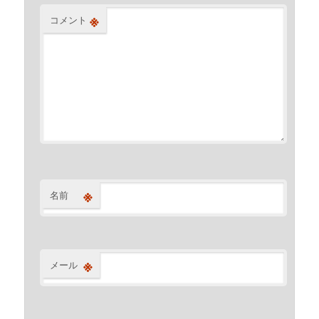
※
コメント
※
名前
※
メール