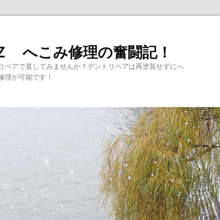
Ｚ へこみ修理の奮闘記！
リペアで直してみませんか？デントリペアは再塗装せずにへ
修理が可能です！