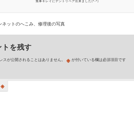
無事キレイにデントリペア出来ました(^-^)
ンネットのへこみ、修理後の写真
ントを残す
※
レスが公開されることはありません。
が付いている欄は必須項目です
※