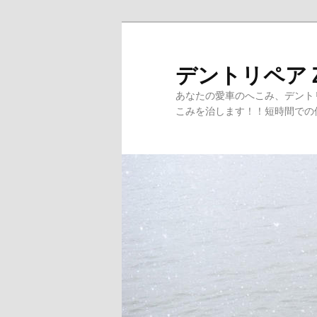
メ
イ
ン
デントリペア
コ
あなたの愛車のへこみ、デント
ン
こみを治します！！短時間での
テ
ン
ツ
へ
移
動