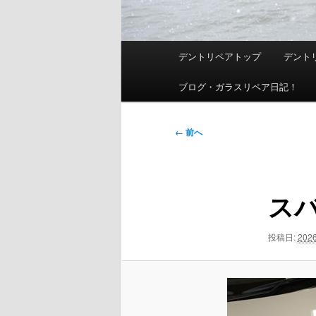
メ
デントリペアトップ
デント
イ
ン
ブログ・ガラスリペア日記！
メ
ニ
画
← 前へ
ュ
像
ー
ナ
ビ
ス
ゲ
ー
シ
投稿日:
202
ョ
ン