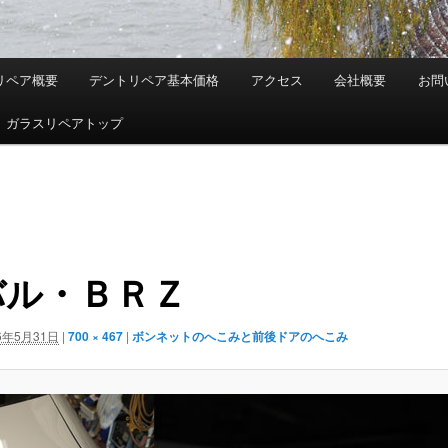
リペア概要
デントリペア基本価格
アクセス
会社概要
お問
ガラスリペアトップ
バル・ＢＲＺ
6年5月31日
|
700 × 467
|
ボンネットのへこみと前後ドアのへこみ