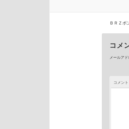
ＢＲＺボ
コメ
メールアド
コメント