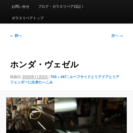
ニ
お問い合せ
ブログ・ガラスリペア日記！
ュ
ー
ガラスリペアトップ
画
← 前へ
次へ →
像
ナ
ビ
ゲ
ホンダ・ヴェゼル
ー
シ
投稿日:
2025年11月2日
|
700 × 467
|
ルーフサイドとリアドアとリア
ョ
フェンダーに出来たへこみ
ン