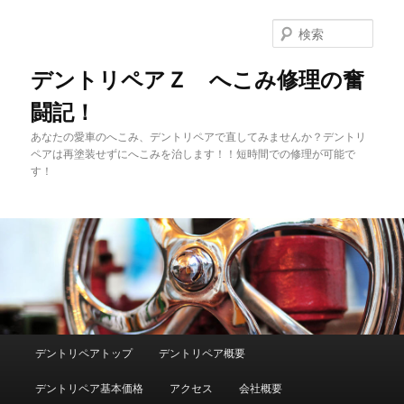
メ
イ
検
ン
索
コ
デントリペアＺ へこみ修理の奮
ン
闘記！
テ
ン
あなたの愛車のへこみ、デントリペアで直してみませんか？デントリ
ツ
ペアは再塗装せずにへこみを治します！！短時間での修理が可能で
へ
す！
移
動
メ
デントリペアトップ
デントリペア概要
イ
ン
デントリペア基本価格
アクセス
会社概要
メ