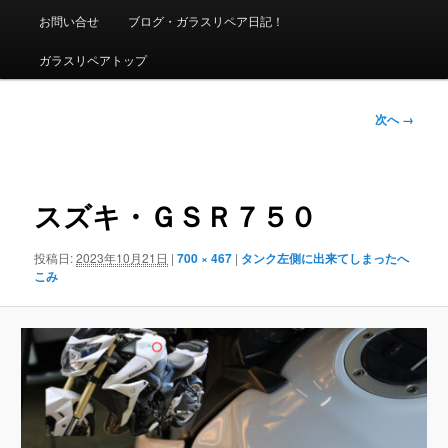
ニ
お問い合せ
ブログ・ガラスリペア日記！
ュ
ー
ガラスリペアトップ
画
次へ →
像
ナ
ビ
ゲ
スズキ・ＧＳＲ７５０
ー
シ
投稿日:
2023年10月21日
|
700 × 467
|
タンク左側に出来てしまったへ
ョ
こみ
ン