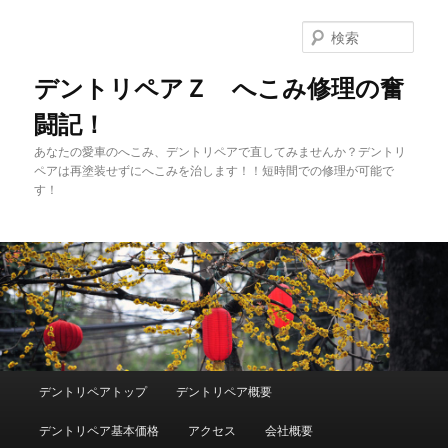
メ
イ
検
ン
索
コ
デントリペアＺ へこみ修理の奮
ン
闘記！
テ
ン
あなたの愛車のへこみ、デントリペアで直してみませんか？デントリ
ツ
ペアは再塗装せずにへこみを治します！！短時間での修理が可能で
へ
す！
移
動
メ
デントリペアトップ
デントリペア概要
イ
ン
デントリペア基本価格
アクセス
会社概要
メ