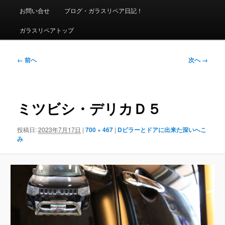
ニ
お問い合せ
ブログ・ガラスリペア日記！
ュ
ー
ガラスリペアトップ
画
← 前へ
次へ →
像
ナ
ビ
ゲ
ミツビシ・デリカＤ５
ー
シ
投稿日:
2023年7月17日
|
700 × 467
|
Dピラーとドアに出来た深いへこ
ョ
み
ン