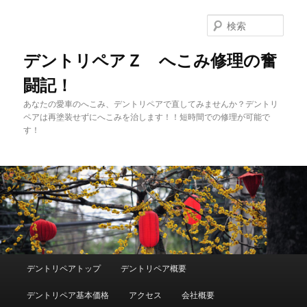
メ
イ
検
ン
索
コ
デントリペアＺ へこみ修理の奮
ン
闘記！
テ
ン
あなたの愛車のへこみ、デントリペアで直してみませんか？デントリ
ツ
ペアは再塗装せずにへこみを治します！！短時間での修理が可能で
へ
す！
移
動
メ
デントリペアトップ
デントリペア概要
イ
ン
デントリペア基本価格
アクセス
会社概要
メ